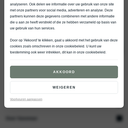
analyseren. Ook delen we informatie over uw gebruik van onze site
met onze partners voor social media, adverteren en analyse. Deze
partners kunnen deze gegevens combineren met andere informatie
Home
Schadeherstel reparatie plannen
die u aan ze heeft verstrekt of die ze hebben verzameld op basis van
uw gebruik van hun services.
Door op 'Akkoord' te klikken, gaat u akkoord met het gebruik van deze
cookies zoals omschreven in onze
cookiebeleid
. U kunt uw
9
/ 1594 beoordelingen
toestemming ook weer intrekken, dit kan in onze
cookiebeleid
.
AKKOORD
WEIGEREN
Voorkeuren aanpassen
Aanbod
Over Vaneman
Nieuw