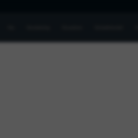
Kia
Verzekering
Occasions
Schadeherstel
O
VANEMAN
ACTUEEL
Over ons
Nieuws
Onze prijzenkast
Werken bij Vaneman
Visie en strategie