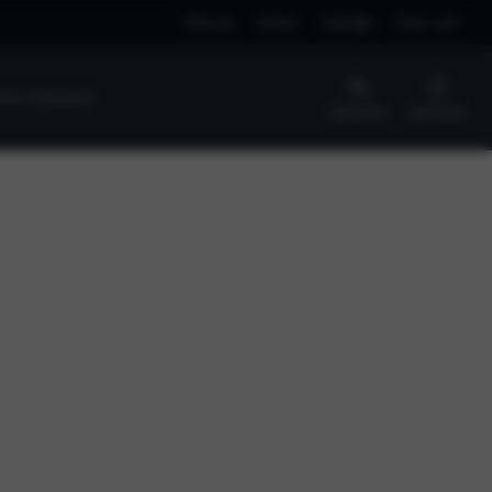
Nieuws
Acties
Zakelijk
Over ons
ver Vaneman
Werkplaats
Vestigingen
SPONSORING
Partners en sponsoring