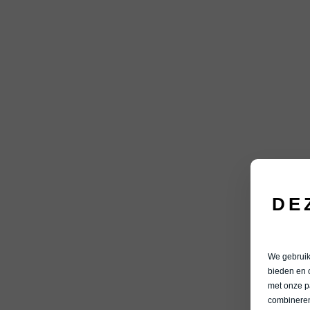
DE
We gebruike
bieden en 
met onze p
combineren