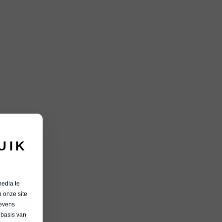
UIK
media te
 onze site
gevens
 basis van