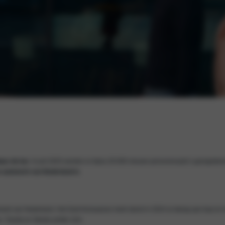
baar de kar
. In juli 2025 werden er bijna 29.000 nieuwe personenauto’s geregistree
te automerk van Nederland is
.
tomerk van Nederland. Het Zuid-Koreaanse merk stond in 2024 al stevig aan kop en 
, Toyota en Skoda achter zich.