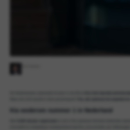
Rolf Wakker
De Nederlandse automarkt zit weer in de lift en
Kia trekt daarbij onmisken
Maar wie écht opvalt in deze groeimaand?
Kia, dat opnieuw het populairs
Kia wederom nummer 1 in Nederland
Met
3.649 nieuwe registraties
in juli is Kia opnieuw het best verkochte au
innovatief en betaalbaar modelaanbod laat Kia concurrenten als Volkswagen