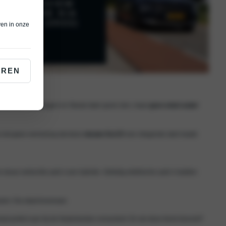
ven in onze
EREN
 Merken als Volkswagen en Skoda laten groei zien, maar
geen enkel ander
is het geen verrassing dat deze
nieuwe Kia EV
een vliegende start maakt.
nieuw verkochte auto’s een hybride. Volledig elektrische auto’s hadden
wen: Kia staat bovenaan.
n slaat perfect aan bij de Nederlandse consument. En als deze trend doorzet?