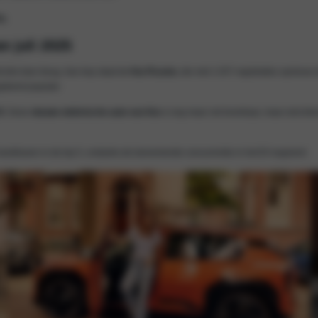
a.
n juli 2025
t drie keer terug. Aan kop staat de
Kia Picanto
, die met 1.037 registraties opnieu
gekend populair.
3
. Deze
nieuwe elektrische auto van Kia
is nog maar net leverbaar, maar wist dir
 te handhaven in de top 5, ondanks de toenemende concurrentie in het EV-segment.