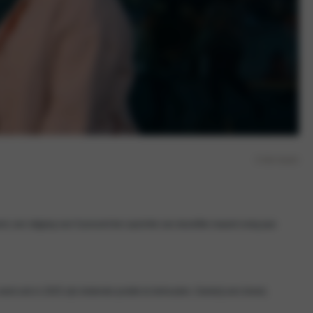
3 min lezen
rd, een stijging van 9 procent ten opzichte van dezelfde maand vorig jaar.
weet ook in 2025 zijn leidende positie te behouden. Dankzij een breed,