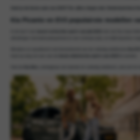
Zoek je de beste auto van 2025? De cijfers liegen niet: Nederland kiest Ki
Kia Picanto en EV3 populairste modellen va
In de top 5 van
meest verkochte auto’s van juli 2025
zien we Kia maar liefs
afmetingen met betrouwbaarheid en een scherpe prijs, en blijft daardoor on
Minstens zo opvallend is de binnenkomst van de volledig elektrische
Kia EV
hard op weg om een van de
beste elektrische auto’s van 2025
te worden.
Ook de
Kia Niro
, verkrijgbaar als hybride én volledig elektrisch, wist zich