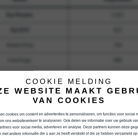
Kia Picanto
1.037
Kia EV3
813
Skoda Elroq
764
Ford Kuga
680
Kia Niro
640
COOKIE MELDING
ZE WEBSITE MAAKT GEBR
VAN COOKIES
n cookies om content en advertenties te personaliseren, om functies voor social 
om ons websiteverkeer te analyseren. Ook delen we informatie over uw gebruik van
artners voor social media, adverteren en analyse. Deze partners kunnen deze ge
 met andere informatie die u aan ze heeft verstrekt of die ze hebben verzameld op