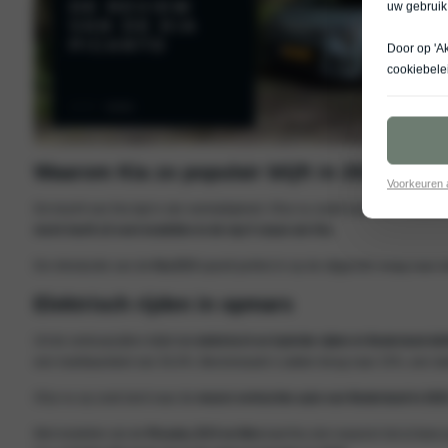
uw gebruik
Door op 'A
cookiebele
Waarom Kia zo populair blijft in 2025
Voorkeuren
De kracht van Kia ligt in zijn veelzijdigheid. Of je nu zoekt naar een comp
merk heeft zó veel modellen in de top 5 staan als Kia
.
De introductie van de
Kia EV3
speelt perfect in op de stijgende vraag naar 
Elektrisch rijden in opmars
Uit de verkoopcijfers blijkt dat
elektrisch en hybride rijden in Nederland def
een marktaandeel van 34,4%. Benzineauto’s zakten terug naar 15%, een dal
Of je nu op zoek bent naar de
meest verkochte auto van Nederland in 202
Met modellen als de
Picanto, EV3 en Niro
laat Kia zien waarom het al twee j