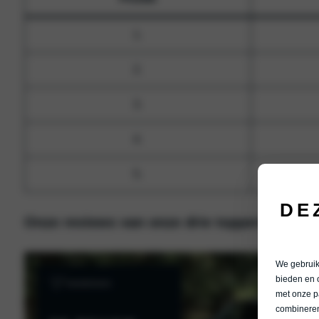
1.
2.
3.
4.
5.
DE
Onze reviews van onze drie toppers
We gebruike
bieden en 
met onze p
combineren