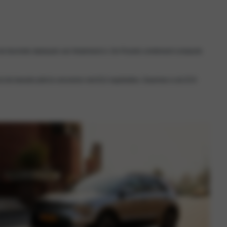
w de favoriete stadsauto van Nederland is. De Picanto combineert compacte
ect de tweede plek te veroveren met 813 registraties. Daarmee is de EV3