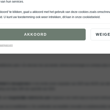
 van hun services.
kkoord' te klikken, gaat u akkoord met het gebruik van deze cookies zoals omschre
id
. U kunt uw toestemming ook weer intrekken, dit kan in onze
cookiebeleid
.
AKKOORD
WEIG
 aanpassen
acte benzineauto, een ruime hybride of een geavanceerde EV: Kia heeft het in huis.
elektrische auto’s. En met een mix van bereik, slimme technologie en scherpe prijs 
initief is doorgebroken
. In de eerste zeven maanden van 2025 was 48,9% van alle 
ing van bijna 38% ten opzichte van 2024.
5
, een
toegankelijke elektrische auto
of gewoon een merk waar je op kunt vertrou
aar op rij marktleider is. De combinatie van kwaliteit, innovatie en prijsbewustzij