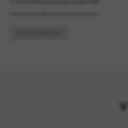
Dan blijft
Kia hét merk om in de gaten te houden in 2025
.
Ontdek alle Kia-modellen bij Frank Vaneman Automotive!
BEKIJK MODELLEN