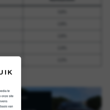
3,6%
2,8%
2,6%
2,4%
2,2%
UIK
media te
 onze site
gevens
 basis van