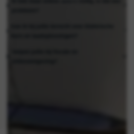
Ik heb maar enkele auto’s nodig, is dat een
probleem?
Kan ik bij jullie terrecht voor Elektrische
kia’s en laadoplossingen?
Helpen jullie bij fiscale en
milieuwetgeving?