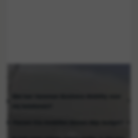
VEELGESTELDE VRAGEN
Wat kan Vaneman Business Mobility voor
mij betekenen?
Passen Kia modellen binnen Mijn budget?