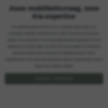
Jouw mobiliteitsvraag, onze
Kia‑expertise
De mobiliteitsmarkt verandert snel en zakelijke rijders staan voor
belangrijke zakelijke mobiliteit keuzes. Welke leasevorm past bij jouw
situatie? Hoe organiseer je een toekomstbestendig wagenpark? En wat
betekenen de fiscale regels van 2025 voor jouw budget? Het Vaneman
Business Mobility team verbindt jouw mobiliteitswensen met de
mogelijkheden in de markt. Met transparant advies en betrouwbare service
helpen we je mobiel te blijven.
CONTACT OPNEMEN