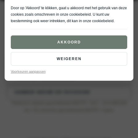
Door op 'Akkoord' te klikken, gaat u akkoord met het gebruik van deze
EV3
cookies zoals omschreven in onze
cookiebeleid
. U kunt uw
toestemming ook weer intrekken, dit kan in onze
cookiebeleid
.
EV3
GT-Line
AKKOORD
€ 36.995
WEIGEREN
UITVOERING WIJZIGEN
Voorkeuren aanpassen
PROEFRIT RESERVEREN
AANBOD NIEUW EN OCCASION
Elektrisch verbruik gecombineerd (WLTP)*: 15,8 – 14,9 kWh/100
km, CO₂-emissies gecombineerd (WLTP)*: 0 g/km