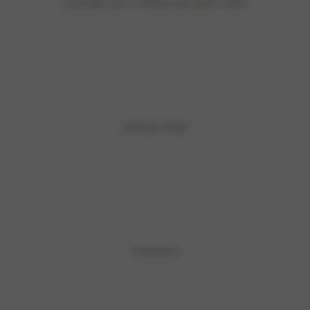
Acceleratie van 0 – 100 km/u met Launch Control
Vermogen tot (pk)
Topsnelheid