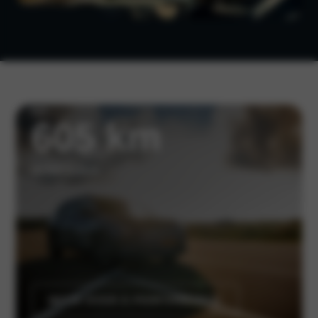
tot
605 km
actieradius
MEER OVER E-PERFORMANCE