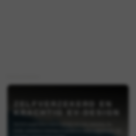
Exterieur
Interieur
ZELFVERZEKERD EN
KRACHTIG EV-DESIGN
De EV3 maakt direct indruk met zijn robuuste uitstraling. De
brede, assertieve motorkap en gespierde lijnen onderstrepen zijn