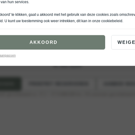
 van hun services.
kkoord' te klikken, gaat u akkoord met het gebruik van deze cookies zoals omschre
5 Cargo is elektrisch, slim en klaar voor hard werken. Alles wat je nodig hebt in é
id
. U kunt uw toestemming ook weer intrekken, dit kan in onze
cookiebeleid
.
KIA PV5 CARGO
AKKOORD
WEIG
Cargo
Passenger
 aanpassen
€ 31.120
ZIGEN
PROEFRIT RESERVEREN
AANBOD NIE
bruik gecombineerd ca. 17,1 – 17,3 kWh/100 km
, CO₂-emissies gecombineerd