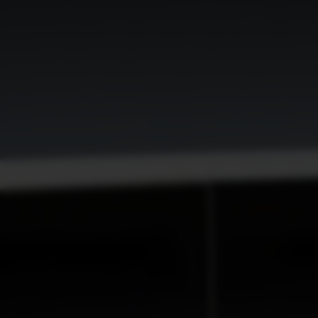
EV5
Rijklaar vanaf € 41.495
EV9 GT
Rijklaar vanaf € 89.295