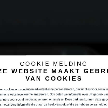
COOKIE MELDING
ZE WEBSITE MAAKT GEBR
VAN COOKIES
n cookies om content en advertenties te personaliseren, om functies voor social 
om ons websiteverkeer te analyseren. Ook delen we informatie over uw gebruik van
artners voor social media, adverteren en analyse. Deze partners kunnen deze ge
 met andere informatie die u aan ze heeft verstrekt of die ze hebben verzameld op