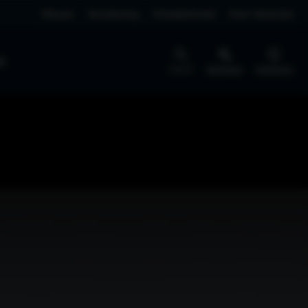
Nieuws
Verzekering
Schadeherstel
Over Vaneman
jk
Zoeken
Werkplaats
Vestigingen
BEDRIJFSWAGENS
NIEUW
SERVICE
Pechhulp
Schademelden
EV4 Fastback
Rijklaar vanaf € 40.295