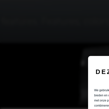
DE
We gebruike
bieden en 
met onze p
combineren