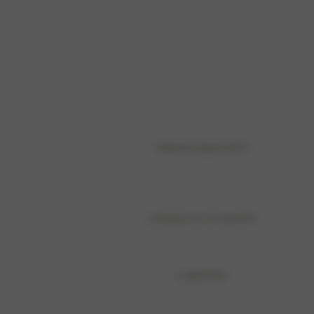
Rijbereik volgens WLTP
snelladen van 10 naar 80%
Laadvolume