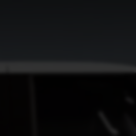
EV9
Rijklaar vanaf € 56.495