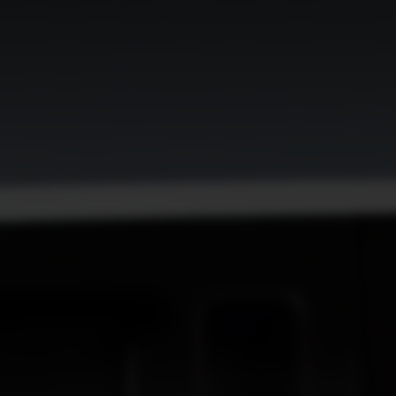
EV6
EV6 GT
Rijklaar vanaf € 40.995
Rijklaar vanaf € 68.495
PV5 Passenger
PV5 Cargo
Introductieaanbieding € 36.995
Introductieaanbieding € 31.120