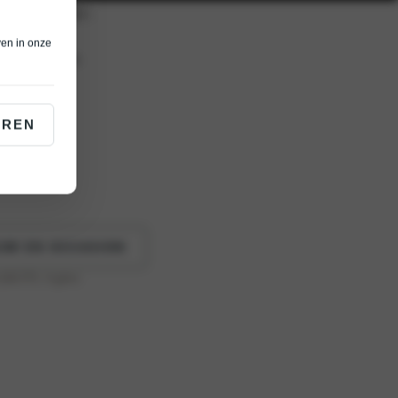
ven in onze
én bedrijfswagen.
EREN
UW EN OCCASION
 (WLTP)
: 0 g/km