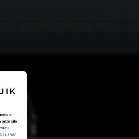
UIK
media te
 onze site
gevens
 basis van