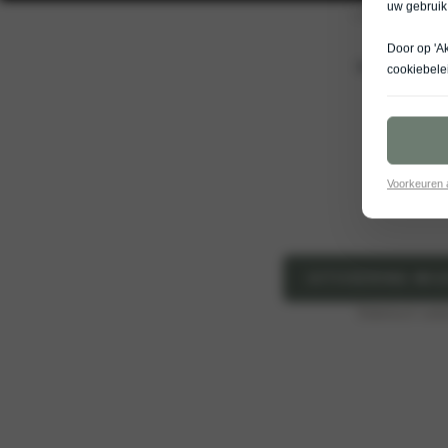
uw gebruik
Door op 'A
De nieuwe Kia PV
cookiebele
Voorkeuren
UITVOERING WIJ
Elektrisch ver