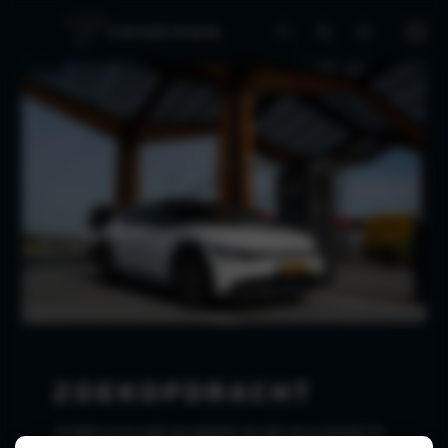
ZOEKOPDRACHT
Je hebt er al zo vaak aan gedacht, de auto van je dromen! Je