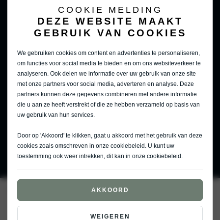
weet precies wat je wilt, maar … na vele uren zoeken vind je
COOKIE MELDING
nergens de auto die exact aan je wensen voldoet.
DEZE WEBSITE MAAKT
Vertel ons wat je wensen zijn! Dankzij ons uitgebreide netwerk
GEBRUIK VAN COOKIES
en een schat aan ervaring weten we de exclusieve parels in
de markt te vinden. Voor je het weet, staat je droomauto voor
We gebruiken cookies om content en advertenties te personaliseren,
je deur.
om functies voor social media te bieden en om ons websiteverkeer te
analyseren. Ook delen we informatie over uw gebruik van onze site
Dien geheel vrijblijvend een zoekopdracht in.
met onze partners voor social media, adverteren en analyse. Deze
partners kunnen deze gegevens combineren met andere informatie
ZOEKOPDRACHT INDIENEN
die u aan ze heeft verstrekt of die ze hebben verzameld op basis van
uw gebruik van hun services.
Door op 'Akkoord' te klikken, gaat u akkoord met het gebruik van deze
cookies zoals omschreven in onze
cookiebeleid
. U kunt uw
toestemming ook weer intrekken, dit kan in onze
cookiebeleid
.
AKKOORD
Home
Kia Vaneman
Zoekopdracht
WEIGEREN