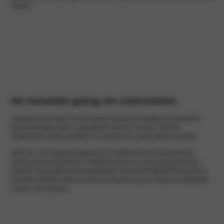
nodig is
Het menselijke gedrag niet onderschatten
Techniek is één kant van het verhaal; gedrag is minstens zo bepalend.
Hoe lang blijven auto’s aangesloten nadat ze vol zijn? Worden
laadplekken eerlijk gedeeld? Is er beleid voor laden tijdens werktijd?
Zelfs een ruim opgezet laadplein kan inefficiënt worden gebruikt als
gedrag niet wordt gestuurd. Omgekeerd kan een goed georganiseerd
systeem met relatief weinig laadpunten verrassend effectief functioneren.
Inrichten betekent daarom zowel technische keuzes maken als afspraken
creëren over gebruik.