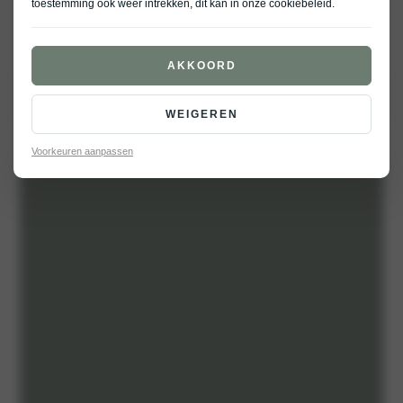
toestemming ook weer intrekken, dit kan in onze
cookiebeleid
.
AKKOORD
«
Vorige
Volgende
»
WEIGEREN
Voorkeuren aanpassen