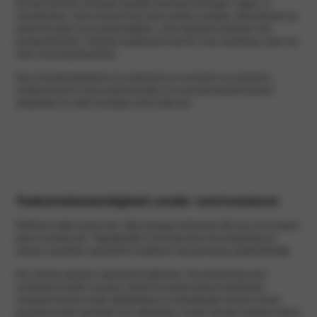
De kans dat alle voertuigen tegelijk maximaal vermogen vragen, is
meestal klein, maar het komt voor dat er pieken ontstaan. Bijvoorbeeld op
kantoorlocaties rond aankomsttijden, of bij logistieke bedrijven met
ploegendiensten. Publieke laadpleinen kennen meer spreiding, maar ook
meer onvoorspelbaarheid.
Door het gebruikspatroon te analyseren en scenario’s te simuleren,
ontstaat inzicht in deze piekmomenten. En juist dat bepaalt hoeveel
laadpunten en welk vermogen echt nodig zijn.
Toekomstbestendigheid zonder overinvesteren
Elektrisch rijden groeit snel. Wat vandaag voldoende lijkt, kan over enkele
jaren te weinig zijn. Tegelijkertijd is het financieel niet verstandig om
meteen maximale capaciteit te installeren die jarenlang ongebruikt blijft.
Een slimme aanpak is gefaseerd uitbreiden. De infrastructuur kan
voorbereid worden op groei, terwijl het aantal actieve laadpunten
meegroeit met de vraag. Bekabeling en verdeelkasten kunnen alvast
geschikt worden gemaakt voor uitbreiding, zonder dat alle hardware direct