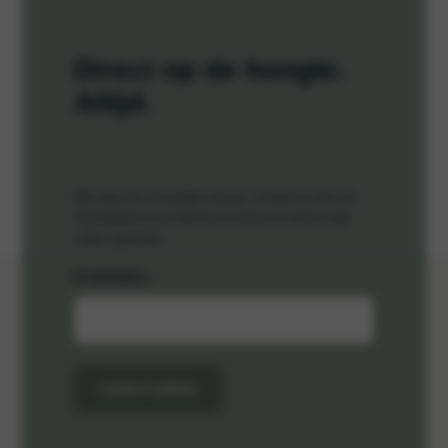
Direct op de hoogte.
Altijd.
Mis niets van het laatste nieuws. Schrijf je in voor de
nieuwsbrief en we beloven je dat we je niet te vaak
zullen spammen.
E-mailadres
VERSTUREN