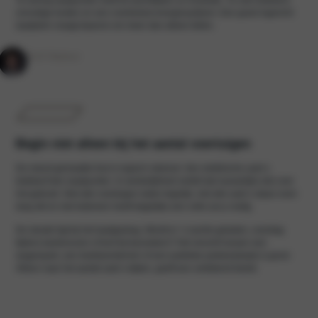
onnodige kosten en een overbelast energiesysteem. Een goed ingericht
laadplein vraagt daarom om meer dan alleen tellen.
Rolf Wakker
Begin niet alleen bij het aantal voertuigen
De meest gemaakte fout is logisch rekenen: tien elektrische auto’s
betekent tien laadpunten. In werkelijkheid vertelt dat nauwelijks iets over
het gebruik. Niet alle voertuigen laden tegelijk, niet alle auto’s staan even
lang stil en niet iedereen heeft dagelijks een volle accu nodig.
De sleutel ligt bij het laadgedrag. Wordt er ’s nachts geladen, overdag
tijdens kantooruren of kort bij bezoekers? Het verschil tussen een
wagenpark, een bedrijventerrein of een publieke parkeerplaats is groot.
Alleen naar het aantal auto’s kijken, geeft een vertekend beeld.