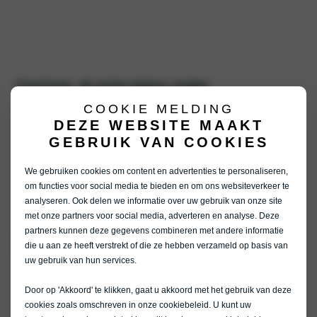
Conclusie: de juiste balans vinden
COOKIE MELDING
Hoeveel laadpunten je echt nodig hebt, hangt af van gebruikspatronen,
DEZE WEBSITE MAAKT
netcapaciteit, gelijktijdigheid en toekomstige groei. Het antwoord ligt
zelden in een simpel aantal per voertuig.
GEBRUIK VAN COOKIES
Een goed ingericht laadplein is flexibel, schaalbaar en afgestemd op
We gebruiken cookies om content en advertenties te personaliseren,
werkelijk gebruik. Het voorkomt wachttijden en onnodige kosten, en maakt
elektrisch laden voor iedereen soepel en betrouwbaar. Juist in die balans
om functies voor social media te bieden en om ons websiteverkeer te
zit het verschil tussen een laadplein dat werkt, en een laadplein dat
analyseren. Ook delen we informatie over uw gebruik van onze site
frustreert.
met onze partners voor social media, adverteren en analyse. Deze
partners kunnen deze gegevens combineren met andere informatie
MEER OVER LADEN
die u aan ze heeft verstrekt of die ze hebben verzameld op basis van
uw gebruik van hun services.
Door op 'Akkoord' te klikken, gaat u akkoord met het gebruik van deze
cookies zoals omschreven in onze
cookiebeleid
. U kunt uw