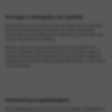
Vermogen is belangrijker dan aantallen
Bij het inrichten van een laadplein draait het minder om het aantal palen
en meer om het beschikbare vermogen. Een locatie met beperkte
netaansluiting kan niet onbeperkt alle laadpunten op vol vermogen laten
draaien. Daar ligt de echte uitdaging.
Slimme systemen kunnen het beschikbare vermogen verdelen over
meerdere voertuigen. Wanneer één auto klaar is met laden, krijgen de
anderen automatisch meer capaciteit. Zo kun je soms meer laadpunten
aanbieden dan de netaansluiting op papier lijkt te toelaten, zonder dat het
leidt tot vertraging.
Piekbelasting en gelijktijdigheid
Een belangrijk begrip bij het inrichten van een laadplein is gelijktijdigheid.