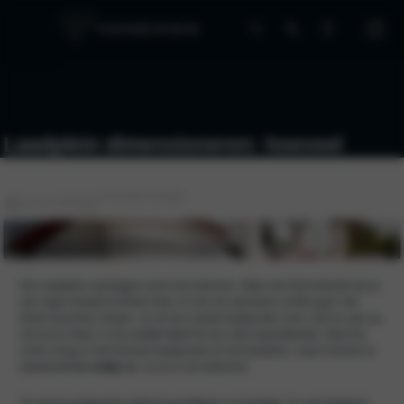
Laadplein dimensioneren: hoeveel
laadpunten heb je echt nodig?
3 minuten leestijd
16-03-2026
Een laadplein aanleggen doet niet iedereen. Maar wel bijvoorbeeld als je
een eigen bedrijf of winkel hebt, of over de openbare ruimte gaat. Het
klinkt misschien simpel. Je zet een aantal laadpunten neer, sluit ze aan op
het net en klaar. In de praktijk blijkt het een stuk ingewikkelder. Want de
echte vraag is niet hoeveel laadpunten je kunt plaatsen, maar hoeveel er
daadwerkelijk
nodig
zijn, nu en in de toekomst.
Te weinig laadpunten leidt tot wachttijden en frustratie. Te veel betekent