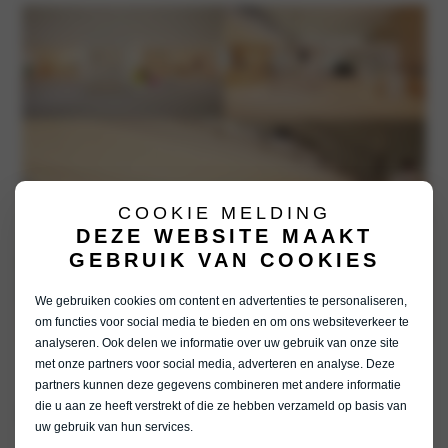
COOKIE MELDING
DEZE WEBSITE MAAKT
GEBRUIK VAN COOKIES
We gebruiken cookies om content en advertenties te personaliseren,
om functies voor social media te bieden en om ons websiteverkeer te
analyseren. Ook delen we informatie over uw gebruik van onze site
met onze partners voor social media, adverteren en analyse. Deze
partners kunnen deze gegevens combineren met andere informatie
die u aan ze heeft verstrekt of die ze hebben verzameld op basis van
Locatie & openingstijden:
uw gebruik van hun services.