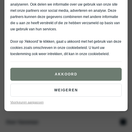
analyseren. Ook delen we informatie over uw gebruik van onze site
met onze partners voor social media, adverteren en analyse. Deze
partners kunnen deze gegevens combineren met andere informatie
Home
inruilen
inruilen-online taxatie
die u aan ze heeft verstrekt of die ze hebben verzameld op basis van
uw gebruik van hun services.
Door op 'Akkoord' te klikken, gaat u akkoord met het gebruik van deze
cookies zoals omschreven in onze
cookiebeleid
. U kunt uw
9
/ 1597 beoordelingen
toestemming ook weer intrekken, dit kan in onze
cookiebeleid
.
AKKOORD
WEIGEREN
Voorkeuren aanpassen
Aanbod
Over Vaneman
Nieuw