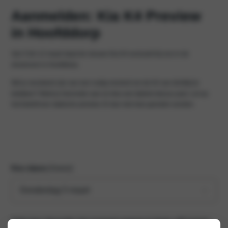
Aanmelden: Kia K4 Preview
in Hoofddorp
Van 5 t/m 12 maart staat de nieuwe Kia K4 exclusief bij ons in de
showroom in Hoofddorp.
Wil je verzekerd zijn van een rustig moment om de K4 van dichtbij te
bekijken? Meld je hieronder aan en kies een tijdslot dat jou past. Let op:
het betreft een statische preview. Er kan niet mee gereden worden.
Kies datum
(Vereist)
Selecteer hieronder het moment waarop je langs wilt komen.