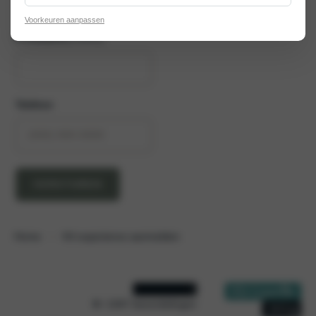
Voorkeuren aanpassen
E-mailadres
(Vereist)
Telefoon
VERSTUREN
Home
K4 experience aanmelden
9
/ 1597 beoordelingen