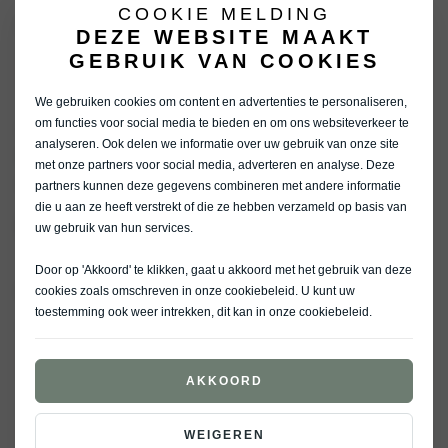
COOKIE MELDING
Met hoeveel personen kom je?
DEZE WEBSITE MAAKT
GEBRUIK VAN COOKIES
We gebruiken cookies om content en advertenties te personaliseren,
om functies voor social media te bieden en om ons websiteverkeer te
Geef hieronder aan met hoeveel personen je de Kia K4 wilt
analyseren. Ook delen we informatie over uw gebruik van onze site
komen bekijken, zodat wij hier rekening mee kunnen houden
met onze partners voor social media, adverteren en analyse. Deze
in de showroom.
partners kunnen deze gegevens combineren met andere informatie
die u aan ze heeft verstrekt of die ze hebben verzameld op basis van
DETAILS CONTACT
uw gebruik van hun services.
Door op 'Akkoord' te klikken, gaat u akkoord met het gebruik van deze
cookies zoals omschreven in onze
cookiebeleid
. U kunt uw
Naam
(Vereist)
toestemming ook weer intrekken, dit kan in onze
cookiebeleid
.
Voornaam
AKKOORD
Achternaam
WEIGEREN