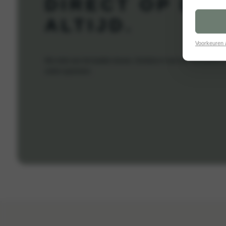
DIRECT OP DE
ALTIJD.
Voorkeuren
Mis niets van het laatste nieuws. Schrijf je in voor de nieuwsbrief 
zullen spammen.