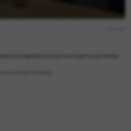
2 min lezen
chade en het veiligstellen van de auto’s in en rondom het pand. Gelukkig
den van onze locatie in Hoofddorp.