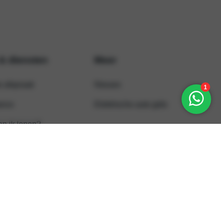
 & diensten
Meer
s afspraak
Nieuws
ance
Elektrische auto gids
an ik lenen?