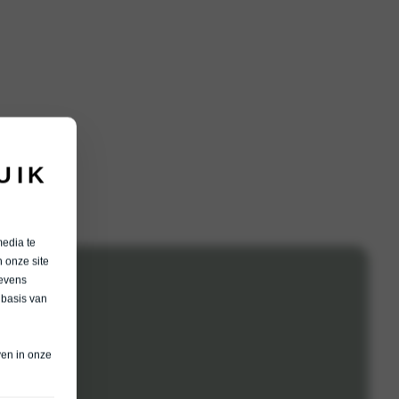
UIK
media te
 onze site
gevens
 basis van
ven in onze