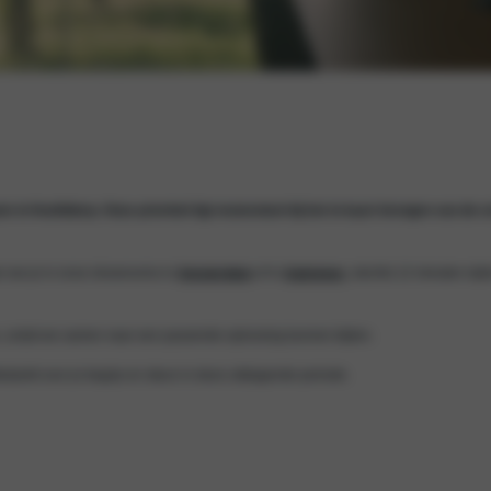
 in Hoofddorp. Onze prioriteit ligt momenteel bij het in kaart brengen van de s
en we je in onze showrooms in
Amsterdam
of in
Aalsmeer
, slechts 12 minuten rij
n, zodat we samen naar een passende oplossing kunnen kijken.
dankt voor je begrip en steun in deze uitdagende periode.