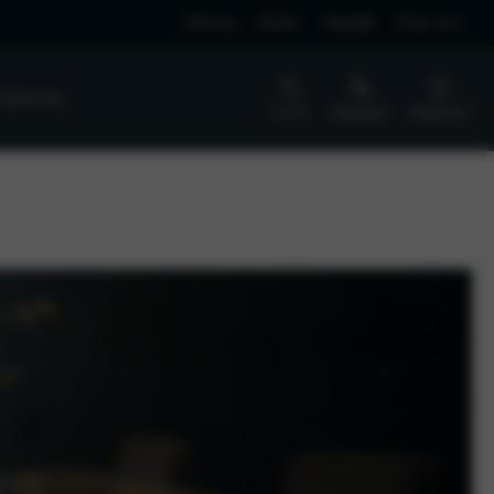
Nieuws
Acties
Zakelijk
Over ons
 Vaneman
Zoeken
Werkplaats
Vestigingen
SPONSORING
Partners en sponsoring