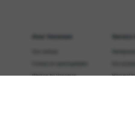
Over Vaneman
Service
Ons verhaal
Werkplaat
Contact en openingstijden
Kia assist
Werken bij Vaneman
Hoeveel k