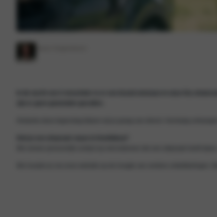
Jason Hogendoorn
In de nacht van 2 november is er een brand ontstaan in onze Kia showroom
zijn er geen gewonden gevallen.
Ondanks deze tegenslag blijven wij je graag van dienst. Voorlopig ontvang
Heb je een afspraak staan in Hoofddorp?
We nemen persoonlijk contact op met iedereen die een afspraak heeft staa
We houden je via onze website op de hoogte van verdere ontwikkelingen. Be