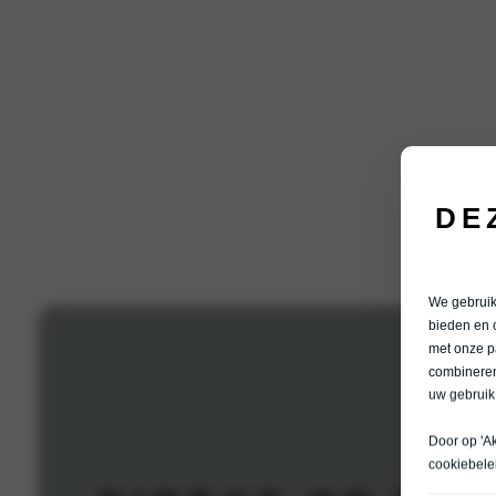
DE
We gebruike
bieden en 
met onze p
combineren
uw gebruik
Door op 'A
cookiebele