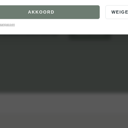
 HOOGTE.
E-mailadres
AKKOORD
WEIG
 aanpassen
VERSTUREN
en we beloven je dat we je niet te vaak