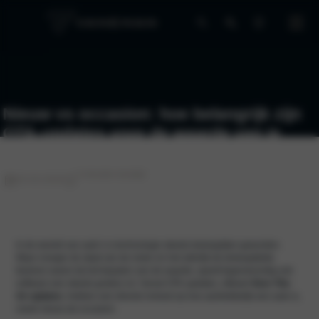
Nieuw vs occasion: hoe belangrijk zijn
OTA-updates voor de waarde van je
auto?
3 minuten leestijd
02-03-2026
In de wereld van auto’s is technologie steeds belangrijker geworden.
Waar vroeger de staat van de motor en het uiterlijk de belangrijkste
factoren waren bij het bepalen van de waarde, speelt tegenwoordig ook
software een steeds grotere rol. Vooral OTA-updates, oftewel
Over-The-
Air updates
, hebben een directe invloed op hoe aantrekkelijk een auto is,
zowel nieuw als occasion.