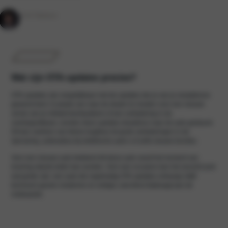
Rolf Wakker
Wat zijn OTA-updates precies?
OTA-updates zijn vergelijkbaar met de updates die je van je smartphone
gewend bent. In plaats van naar de dealer te moeten voor een nieuwe
versie van je infotainmentsysteem of een verbetering in de
voertuigsoftware, worden deze updates draadloos naar de auto gestuurd.
Dit kan variëren van kleine bugfixes tot grote verbeteringen in de
rijervaring, actieradius bij elektrische auto’s of zelfs nieuwe functies.
Voor een nieuwe auto betekent dit dat je auto vanaf het moment van
levering steeds beter kan worden. Voor een occasion kan het verschil juist
wat groter zijn: een auto die regelmatig OTA-updates ontvangt, blijft
technisch gezien moderner en veiliger, wat direct bijdraagt aan de
restwaarde.