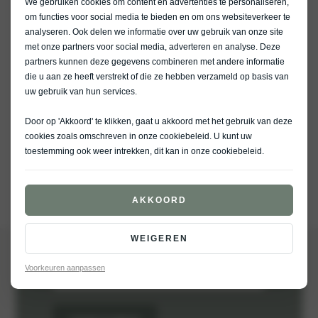
We gebruiken cookies om content en advertenties te personaliseren,
om functies voor social media te bieden en om ons websiteverkeer te
analyseren. Ook delen we informatie over uw gebruik van onze site
met onze partners voor social media, adverteren en analyse. Deze
partners kunnen deze gegevens combineren met andere informatie
die u aan ze heeft verstrekt of die ze hebben verzameld op basis van
uw gebruik van hun services.
Direct op de hoogte.
Altijd.
Door op 'Akkoord' te klikken, gaat u akkoord met het gebruik van deze
cookies zoals omschreven in onze
cookiebeleid
. U kunt uw
toestemming ook weer intrekken, dit kan in onze
cookiebeleid
.
Mis niets van het laatste nieuws. Schrijf je in voor de
nieuwsbrief en we beloven je dat we je niet te vaak
AKKOORD
zullen spammen.
WEIGEREN
E-mailadres
Voorkeuren aanpassen