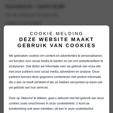
ExecutiveLine – vanaf € 32.595
Een stap richting luxe, met onder meer:
• Dubbel 12,3-inch display
• Draadloze telefoonlader
COOKIE MELDING
DEZE WEBSITE MAAKT
• Dodehoekassistentie
GEBRUIK VAN COOKIES
• Smart Key met startknop
We gebruiken cookies om content en advertenties te personaliseren,
• Automatisch dimmende binnenspiegel
om functies voor social media te bieden en om ons websiteverkeer te
• Dynamische welkomstverlichting
analyseren. Ook delen we informatie over uw gebruik van onze site
met onze partners voor social media, adverteren en analyse. Deze
• Dashboardaccenten in zilver metaallook
partners kunnen deze gegevens combineren met andere informatie
GT-Line – vanaf € 34.895
die u aan ze heeft verstrekt of die ze hebben verzameld op basis van
uw gebruik van hun services.
De meest complete en sportieve uitvoering, met o.a.:
Door op 'Akkoord' te klikken, gaat u akkoord met het gebruik van deze
• 17-inch lichtmetalen velgen
cookies zoals omschreven in onze
cookiebeleid
. U kunt uw
• Hoogglans zwarte buitenspiegels
toestemming ook weer intrekken, dit kan in onze
cookiebeleid
.