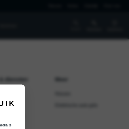
Nieuws
Acties
Zakelijk
Over ons
 Vaneman
Zoeken
Werkplaats
Vestigingen
SPONSORING
Partners en sponsoring
 & diensten
Meer
s afspraak
Nieuws
UIK
ance
Elektrische auto gids
an ik lenen?
media te