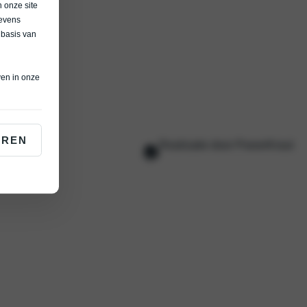
 onze site
gevens
 basis van
ven in onze
EREN
Realisatie door PowerKraut