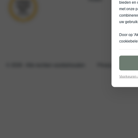
bieden en 
met onze p
combineren
uw gebruik
Door op 'A
cookiebele
© 2026
- Alle rechten voorbehouden
Privacy verklaring
Voorkeuren