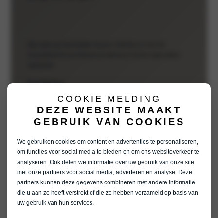
Mis niets van het laatste nieuws. Schrijf je in voor de
nieuwsbrief en we beloven je dat we je niet te vaak zullen
spammen.
E-mailadres
COOKIE MELDING
DEZE WEBSITE MAAKT
GEBRUIK VAN COOKIES
VERSTUREN
We gebruiken cookies om content en advertenties te personaliseren,
om functies voor social media te bieden en om ons websiteverkeer te
analyseren. Ook delen we informatie over uw gebruik van onze site
met onze partners voor social media, adverteren en analyse. Deze
partners kunnen deze gegevens combineren met andere informatie
die u aan ze heeft verstrekt of die ze hebben verzameld op basis van
uw gebruik van hun services.