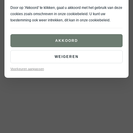
Door op 'Akkoord' te klikken, gaat u akkoord met het gebruik van deze
cookies zoals omschreven in onze
cookiebeleid
. U kunt uw
toestemming ook weer intrekken, dit kan in onze
cookiebeleid
.
AKKOORD
WEIGEREN
Voorkeuren aanpassen