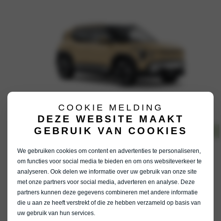
COOKIE MELDING
DEZE WEBSITE MAAKT
GEBRUIK VAN COOKIES
We gebruiken cookies om content en advertenties te personaliseren,
vanilla blossom
om functies voor social media te bieden en om ons websiteverkeer te
analyseren. Ook delen we informatie over uw gebruik van onze site
met onze partners voor social media, adverteren en analyse. Deze
partners kunnen deze gegevens combineren met andere informatie
die u aan ze heeft verstrekt of die ze hebben verzameld op basis van
uw gebruik van hun services.