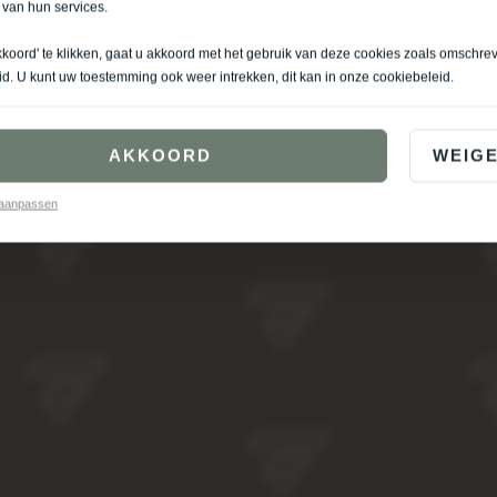
 van hun services.
kkoord' te klikken, gaat u akkoord met het gebruik van deze cookies zoals omschre
id
. U kunt uw toestemming ook weer intrekken, dit kan in onze
cookiebeleid
.
AKKOORD
WEIG
 aanpassen