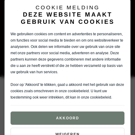
COOKIE MELDING
DEZE WEBSITE MAAKT
GEBRUIK VAN COOKIES
We gebruiken cookies om content en advertenties te personaliseren,
om functies voor social media te bieden en om ons websiteverkeer te
analyseren. Ook delen we informatie over uw gebruik van onze site
met onze partners voor social media, adverteren en analyse. Deze
partners kunnen deze gegevens combineren met andere informatie
die u aan ze heeft verstrekt of die ze hebben verzameld op basis van
uw gebruik van hun services.
Door op 'Akkoord' te klikken, gaat u akkoord met het gebruik van deze
cookies zoals omschreven in onze
cookiebeleid
. U kunt uw
toestemming ook weer intrekken, dit kan in onze
cookiebeleid
.
De Kia Ceed is een veelzijdige en sportieve hatchback die rijplezier,
comfort en slimme technologie moeiteloos combineert.
AKKOORD
{{ MODELS.KIA-CEED.TITLE }}
WEIGEREN