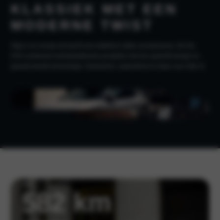
KLASSIEK MET EEN
MODERNE TWIST
Stap in en ervaar de kracht van elektrisch rijden op topniveau. De Kia
EV6 combineert indrukwekkende prestaties met een gedurfd design en
geavanceerde technologie. Dynamisch, opwindend en klaar voor elke rit.
tot
582 km