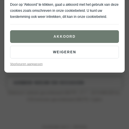
Door op 'Akkoord' te klikken, gaat u akkoord met het gebruik van deze
EV6
cookies zoals omschreven in onze
cookiebeleid
. U kunt uw
toestemming ook weer intrekken, dit kan in onze
cookiebeleid
.
Standaard range
Long range
GT (650pk)
AKKOORD
€ 55.995
WEIGEREN
UITVOERING WIJZIGEN
Voorkeuren aanpassen
PROEFRIT RESERVEREN
AANBOD NIEUW EN OCCASION
Elektrisch verbruik gecombineerd (WLTP)
: 17,7 – 15,9 kWh/100 km,
CO2-emissies gecombineerd (WLTP)
: 0 g/km
Acceleratie van 0 – 100 km/u