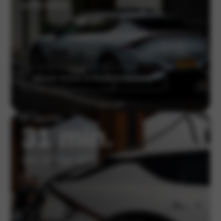
actieradius
MEER OVER E-PERFORMANCE
in slechts
31 min.
van 10 naar 80%