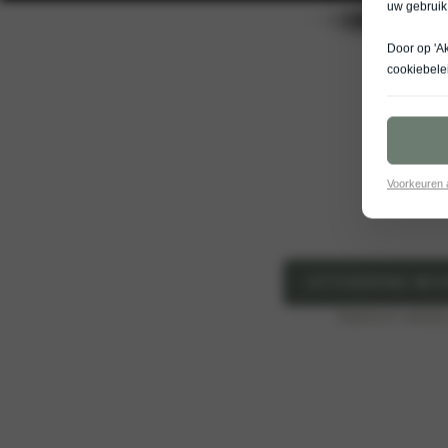
uw gebruik
Door op 'A
cookiebele
Voorkeuren
UITVOERING WIJ
Elektrisch verbru