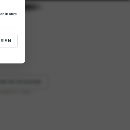
ven in onze
EREN
UW EN OCCASION
rd (WLTP)*: 0 g/km