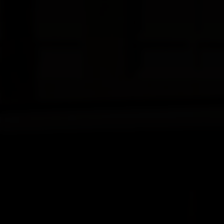
EV5
Rijklaar vanaf € 41.495
EV9 GT
Rijklaar vanaf € 89.295