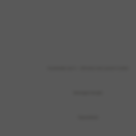
Acceleratie van 0 – 100 km/u met Launch Control
Vermogen tot (pk)
Topsnelheid