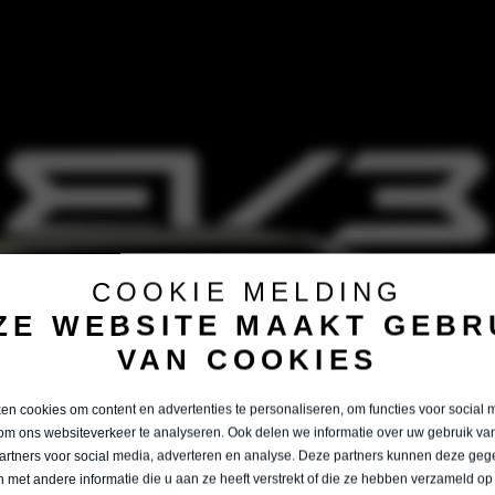
COOKIE MELDING
ZE WEBSITE MAAKT GEBR
VAN COOKIES
n cookies om content en advertenties te personaliseren, om functies voor social 
om ons websiteverkeer te analyseren. Ook delen we informatie over uw gebruik van
artners voor social media, adverteren en analyse. Deze partners kunnen deze ge
 met andere informatie die u aan ze heeft verstrekt of die ze hebben verzameld op