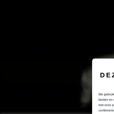
DE
We gebruike
bieden en 
met onze p
combineren