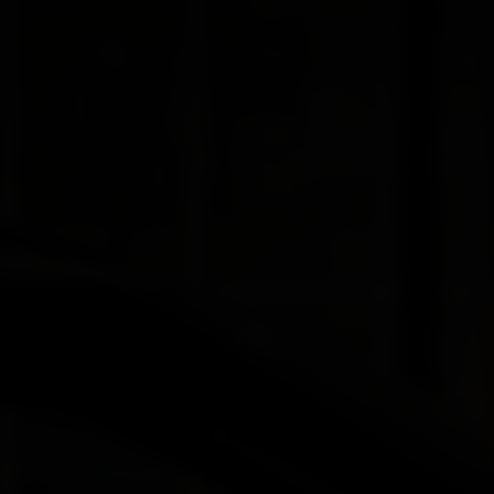
EV9
Rijklaar vanaf € 56.495