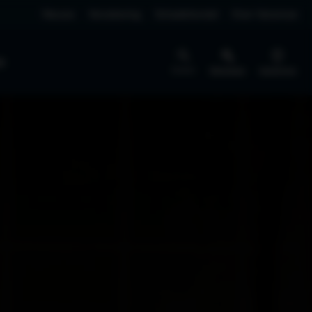
Nieuws
Verzekering
Schadeherstel
Over Vaneman
jk
Zoeken
Werkplaats
Vestigingen
BEDRIJFSWAGENS
NIEUW
SERVICE
Pechhulp
Schademelden
EV4 Fastback
Rijklaar vanaf € 40.295