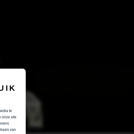
UIK
media te
 onze site
gevens
 basis van