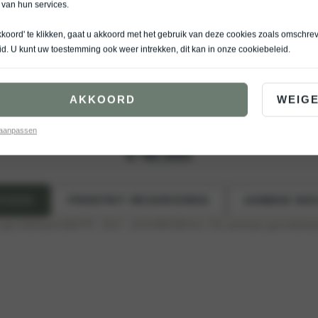
 van hun services.
kkoord' te klikken, gaat u akkoord met het gebruik van deze cookies zoals omschre
id
. U kunt uw toestemming ook weer intrekken, dit kan in onze
cookiebeleid
.
De sportieve EV3 GT-PlusLine
EV3
AKKOORD
WEIG
EV3
GT-Line
 aanpassen
€ 48.895
ZIGEN
PROEFRIT RESERVEREN
AANBOD NIE
ik gecombineerd (WLTP)*: 15,8 – 14,9 kWh/100 km, CO₂-emissies gecombinee