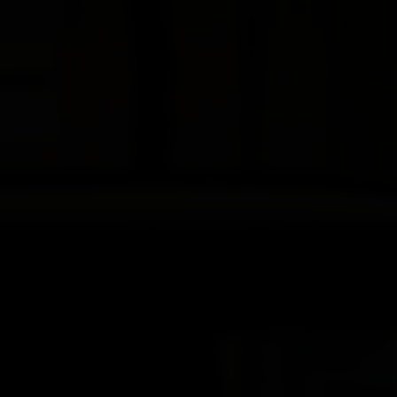
EV6
EV6 GT
Rijklaar vanaf € 40.995
Rijklaar vanaf € 68.495
PV5 Passenger
PV5 Cargo
Introductieaanbieding € 36.995
Introductieaanbieding € 31.120