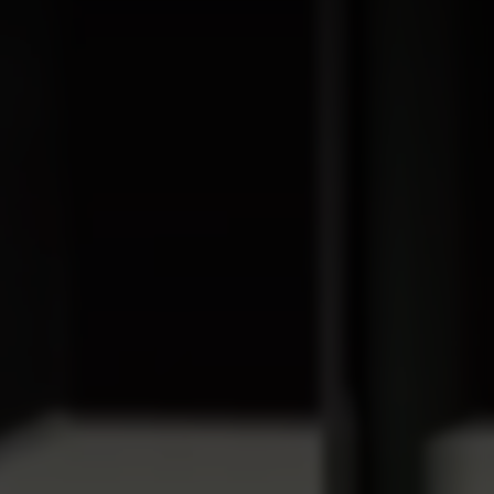
EV9
Rijklaar vanaf € 56.495