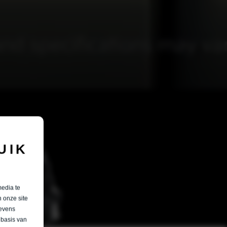
UIK
media te
 onze site
gevens
 basis van