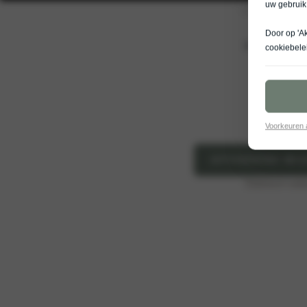
uw gebruik
Door op 'A
De nieuwe Kia PV
cookiebele
Voorkeuren
UITVOERING WIJ
Elektrisch ver