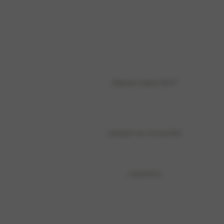
Rijbereik volgens WLTP
snelladen van 10 naar 80%
Laadvolume