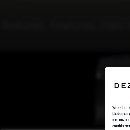
DE
We gebruike
bieden en 
met onze p
combineren