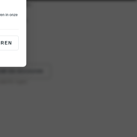
ven in onze
én bedrijfswagen.
EREN
UW EN OCCASION
 (WLTP)
: 0 g/km