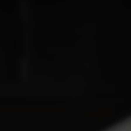
EV6
EV6 GT
Rijklaar vanaf € 40.995
Rijklaar vanaf € 68.495
PV5 Passenger
PV5 Cargo
Introductieaanbieding € 36.995
Introductieaanbieding € 31.120