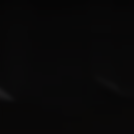
EV5
Rijklaar vanaf € 41.495
EV9 GT
Rijklaar vanaf € 89.295