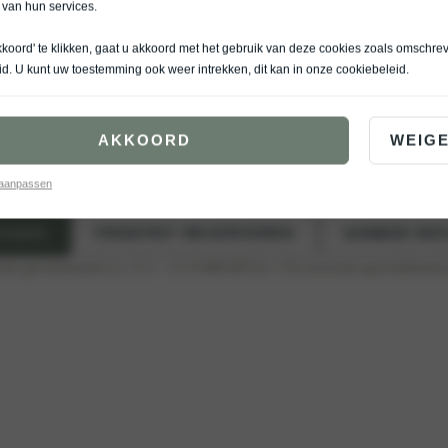
 van hun services.
kkoord' te klikken, gaat u akkoord met het gebruik van deze cookies zoals omschre
5 Cargo is elektrisch, slim en klaar voor hard werken. Alles wat je nodig hebt in é
id
. U kunt uw toestemming ook weer intrekken, dit kan in onze
cookiebeleid
.
Cargo
Passenger
AKKOORD
WEIG
-
 aanpassen
ZIGEN
PROEFRIT RESERVEREN
AANBOD NIE
bruik gecombineerd ca. 17,1 – 17,3 kWh/100 km
, CO₂-emissies gecombineerd