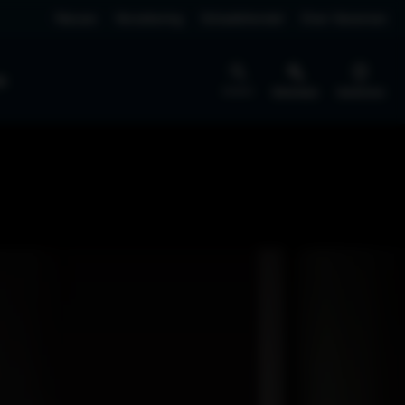
Nieuws
Verzekering
Schadeherstel
Over Vaneman
jk
Zoeken
Werkplaats
Vestigingen
BEDRIJFSWAGENS
NIEUW
SERVICE
Pechhulp
Schademelden
EV4 Fastback
Rijklaar vanaf € 40.295