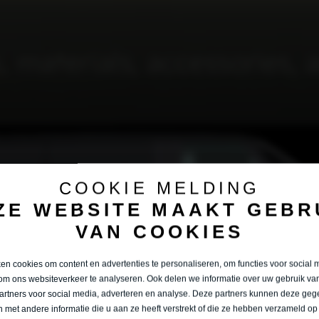
COOKIE MELDING
ZE WEBSITE MAAKT GEBR
VAN COOKIES
n cookies om content en advertenties te personaliseren, om functies voor social 
om ons websiteverkeer te analyseren. Ook delen we informatie over uw gebruik van
artners voor social media, adverteren en analyse. Deze partners kunnen deze ge
 met andere informatie die u aan ze heeft verstrekt of die ze hebben verzameld op