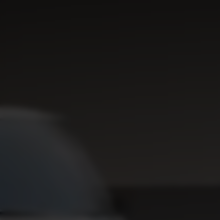
EV5
Rijklaar vanaf € 41.495
EV9 GT
Rijklaar vanaf € 89.295