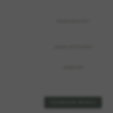
Rijbereik volgens WLTP
snelladen van 10 naar 80%
Bagageruimte
TECHNISCHE DETAILS