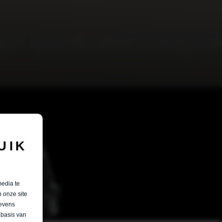
UIK
media te
 onze site
gevens
 basis van