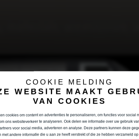
COOKIE MELDING
ZE WEBSITE MAAKT GEBR
VAN COOKIES
n cookies om content en advertenties te personaliseren, om functies voor social 
om ons websiteverkeer te analyseren. Ook delen we informatie over uw gebruik van
artners voor social media, adverteren en analyse. Deze partners kunnen deze ge
 met andere informatie die u aan ze heeft verstrekt of die ze hebben verzameld op