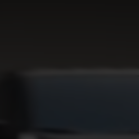
EV9
Rijklaar vanaf € 56.495