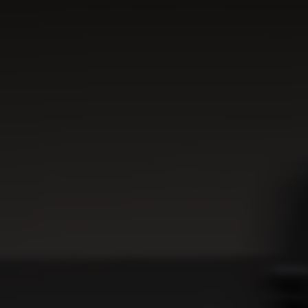
EV6
EV6 GT
Rijklaar vanaf € 40.995
Rijklaar vanaf € 68.495
PV5 Passenger
PV5 Cargo
Introductieaanbieding € 36.995
Introductieaanbieding € 31.120