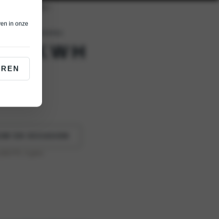
ven in onze
hebt in één personenbus.
71,2KWH
EREN
UW EN OCCASION
 (WLTP)
: 0 g/km