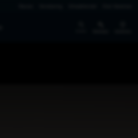
Nieuws
Verzekering
Schadeherstel
Over Vaneman
jk
Zoeken
Werkplaats
Vestigingen
BEDRIJFSWAGENS
NIEUW
SERVICE
Pechhulp
Schademelden
EV4 Fastback
Rijklaar vanaf € 40.295