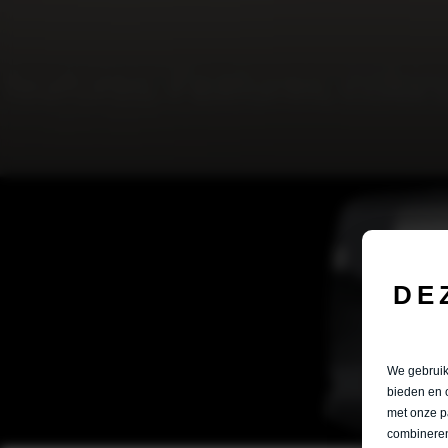
DE
We gebruike
bieden en 
met onze p
combineren