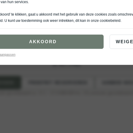
 van hun services.
kkoord' te klikken, gaat u akkoord met het gebruik van deze cookies zoals omschre
nger is elektrisch, slim en gemaakt om comfortabel te reizen. Alles wat je nodig 
id
. U kunt uw toestemming ook weer intrekken, dit kan in onze
cookiebeleid
.
SSENGER ELITE 
AKKOORD
WEIG
Cargo
Passenger
 aanpassen
€ 47.745
ZIGEN
PROEFRIT RESERVEREN
AANBOD NIE
bruik gecombineerd ca. 17,1 – 17,3 kWh/100 km
, CO₂-emissies gecombineerd