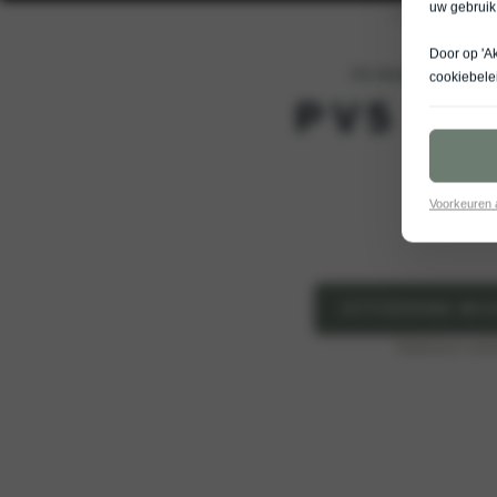
uw gebruik
Door op 'A
De nieuwe Kia PV5 Passe
cookiebele
PV5 PA
Voorkeuren
UITVOERING WIJ
Elektrisch ver