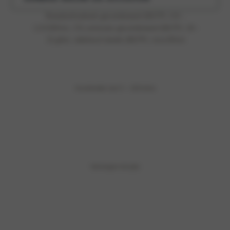
Brandstofverbruik gecombineerd (WLTP): 0,8 –
1,0 l/100 km, CO₂‑emissies gecombineerd (WLTP): 18 –
21 g/km, elektrisch bereik (WLTP): circa 59 km
Acceleratie van 0 – 100 km/u
Vermogen tot (pk)