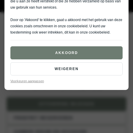
die u aan ze heeft verstrekt of die ze hebben verzameld op basis van
uw gebruik van hun services.
Door op 'Akkoord' te klikken, gaat u akkoord met het gebruik van deze
Het beste van twee werelden met de Niro Plug-in Hybride
cookies zoals omschreven in onze
cookiebeleid
. U kunt uw
toestemming ook weer intrekken, dit kan in onze
cookiebeleid
.
{{ TRIMS.NIRO-DYNAMICLINE-
1-6-GDI-PLUG-IN-HYBRID-
DCT6.TITLE }}
AKKOORD
Elektrisch
Plug-in
Hybride
WEIGEREN
{{ trims.niro-dynamicline-1-6-gdi-plug-in-
Voorkeuren aanpassen
hybrid-dct6.price-tag-buy }}
UITVOERING WIJZIGEN
PROEFRIT RESERVEREN
AANBOD NIEUW EN OCCASION