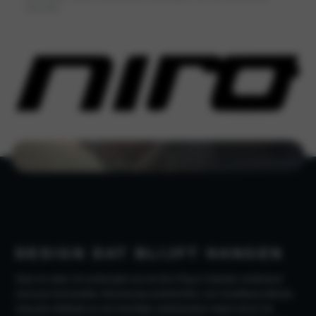
informatie.
DESIGN DAT BLIJFT HANGEN
Stoer én strak. De achterzijde van de Niro Plug-in Hybride combineert
eenvoud met karakter. Boemerang-achterlichten, een Heartbeat-reflector,
robuuste skidplate en een krachtige onderbumper maken het af. De