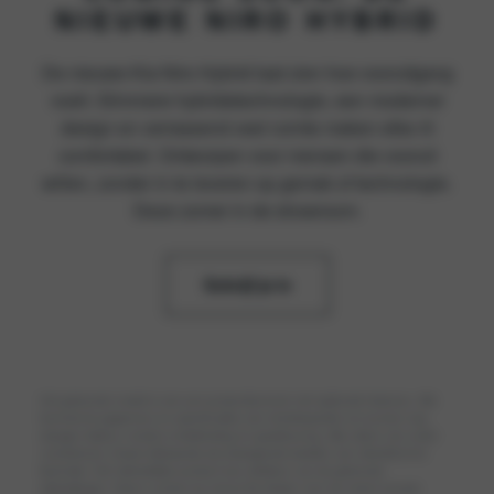
NIEUWE NIRO HYBRID
De nieuwe Kia Niro Hybrid laat zien hoe vooruitgang
voelt. Slimmere hybridetechnologie, een moderner
design en verrassend veel ruimte maken elke rit
comfortabel. Ontworpen voor mensen die vooruit
willen, zonder in te leveren op gemak of technologie.
Deze zomer in de showroom.
Schrijf je in
02
05
❙❙
Het getoonde model is een pre-productieversie met optionele features. Alle
technische gegevens en specificaties zijn streefwaarden en kunnen nog
wijzigen tijdens verdere ontwikkeling en goedkeuring. Alle cijfers zijn onder
voorbehoud. Zowel stilstaande als bewegende beelden zijn uitsluitend ter
illustratie. Het uiteindelijke product kan afwijken van de getoonde
afbeeldingen. Neem contact op met je Kia-dealer voor de meest actuele