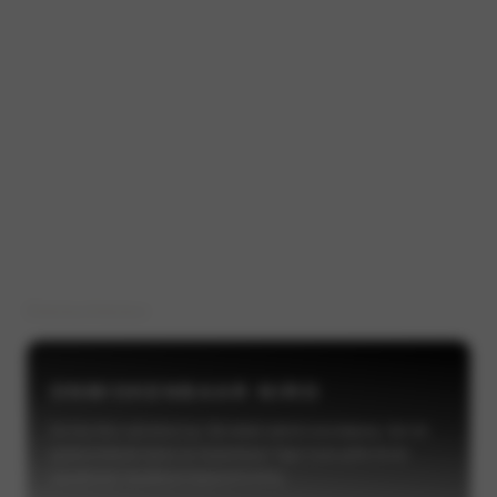
Exterieur
Interieur
ONMISKENBAAR NIRO
De Kia Niro valt direct op. Elk detail ademt vooruitgang. Van de
gestroomlijnde lijnen en herkenbare Tiger nose-grille tot de
opvallende Heartbeat-dagrijverlichting.