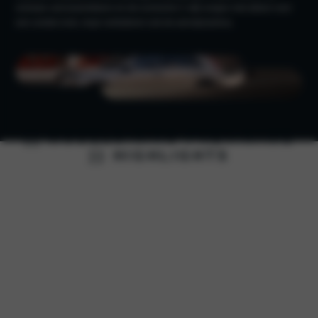
scherpe carrosserielijnen en de iconische C-stijl zorgen niet alleen voor
een unieke look, maar verbeteren ook de aerodynamica.
{{ MODELS.NIRO-PHEV.NAME
}} HIGHLIGHTS