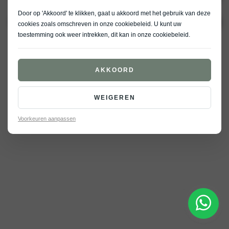
Kia certified used
Door op 'Akkoord' te klikken, gaat u akkoord met het gebruik van deze
Contact en openingstijden
Meer
Werkplaats afspraak
cookies zoals omschreven in onze
cookiebeleid
. U kunt uw
Acties
Werken bij Vaneman
toestemming ook weer intrekken, dit kan in onze
cookiebeleid
.
Kia assistance
Nieuws
Hoeveel kan ik lenen?
© 2026
Privacy verklaring
Cookiebeleid
Elektrische auto gids
AKKOORD
Realisatie door PowerKraut
WEIGEREN
Voorkeuren aanpassen