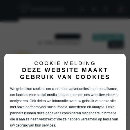
Home
Kia Vaneman
Modellen
Picanto
Picanto
ExecutiveLine 1.0 DPi 5-zits
9
/ 1585 beoordelingen
COOKIE MELDING
DEZE WEBSITE MAAKT
GEBRUIK VAN COOKIES
We gebruiken cookies om content en advertenties te personaliseren,
om functies voor social media te bieden en om ons websiteverkeer te
Aanbod
analyseren. Ook delen we informatie over uw gebruik van onze site
met onze partners voor social media, adverteren en analyse. Deze
Over Vaneman
Nieuw
partners kunnen deze gegevens combineren met andere informatie
die u aan ze heeft verstrekt of die ze hebben verzameld op basis van
Occasions
uw gebruik van hun services.
Service & diensten
Ons verhaal