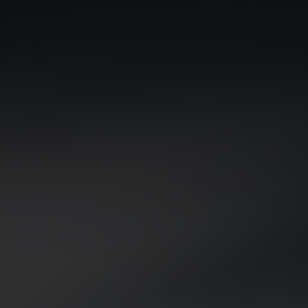
EV5
Rijklaar vanaf € 41.495
EV9 GT
Rijklaar vanaf € 89.295