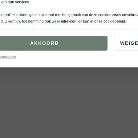
 van hun services.
kkoord' te klikken, gaat u akkoord met het gebruik van deze cookies zoals omschre
id
. U kunt uw toestemming ook weer intrekken, dit kan in onze
cookiebeleid
.
ic is een stoere crossover voor wie graag zijn eigen koers vaart. Met slimme techn
AKKOORD
WEIG
STONIC HIGHLIGHT
 aanpassen