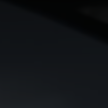
EV9
Rijklaar vanaf € 56.495