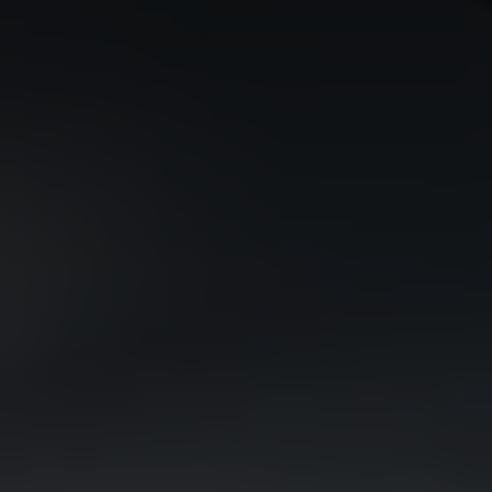
EV6
EV6 GT
Rijklaar vanaf € 40.995
Rijklaar vanaf € 68.495
PV5 Passenger
PV5 Cargo
Introductieaanbieding € 36.995
Introductieaanbieding € 31.120