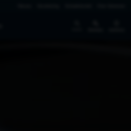
Nieuws
Verzekering
Schadeherstel
Over Vaneman
jk
Zoeken
Werkplaats
Vestigingen
BEDRIJFSWAGENS
NIEUW
SERVICE
Pechhulp
Schademelden
EV4 Fastback
Rijklaar vanaf € 40.295