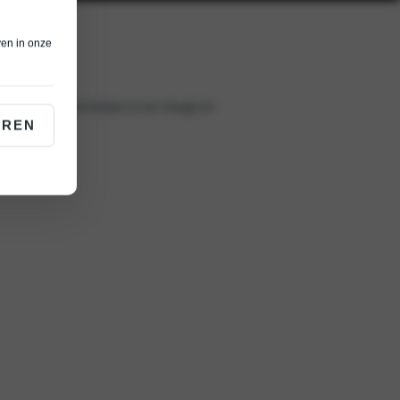
ven in onze
ologie, opvallend design en een vleugje lef.
EREN
S