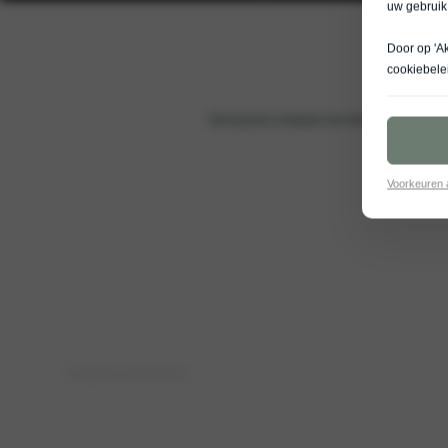
uw gebruik
Door op 'A
cookiebele
Verrassend compleet van binnen. De Kia Ston
Voorkeuren
Exterieur
Interieur