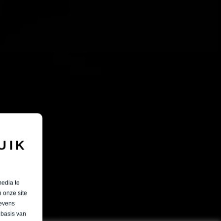
UIK
media te
 onze site
gevens
 basis van