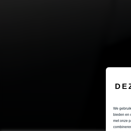
DE
We gebruike
bieden en 
met onze p
combineren