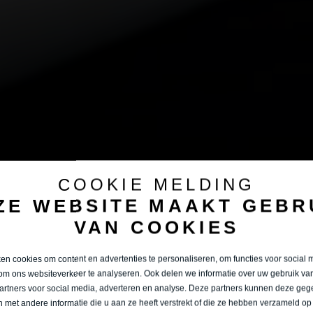
COOKIE MELDING
ZE WEBSITE MAAKT GEBR
VAN COOKIES
n cookies om content en advertenties te personaliseren, om functies voor social 
om ons websiteverkeer te analyseren. Ook delen we informatie over uw gebruik van
artners voor social media, adverteren en analyse. Deze partners kunnen deze ge
 met andere informatie die u aan ze heeft verstrekt of die ze hebben verzameld op