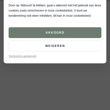
Door op 'Akkoord' te klikken, gaat u akkoord met het gebruik van deze
cookies zoals omschreven in onze
cookiebeleid
. U kunt uw
toestemming ook weer intrekken, dit kan in onze
cookiebeleid
.
Verrassend compleet van binnen. De Kia Stonic is een stoere crossover
voor wie graag zijn eigen koers vaart. Met slimme technologie, opvallend
AKKOORD
design en een vleugje lef.
STONIC HIGHLIGHTS
WEIGEREN
Voorkeuren aanpassen