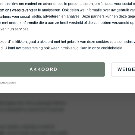
n cookies om content en advertenties te personaliseren, om functies voor social 
om ons websiteverkeer te analyseren. Ook delen we informatie over uw gebruik van
artners voor social media, adverteren en analyse. Deze partners kunnen deze ge
 met andere informatie die u aan ze heeft verstrekt of die ze hebben verzameld op
 van hun services.
kkoord' te klikken, gaat u akkoord met het gebruik van deze cookies zoals omschre
id
. U kunt uw toestemming ook weer intrekken, dit kan in onze
cookiebeleid
.
AKKOORD
WEIG
ase je een auto voor een
vast bedrag per
 aanpassen
egenbelasting. Geen verrassingen,
? Wij regelen het. Pech onderweg? Binnen
ar je spaargeld en geniet van het gemak
oud, banden, reparatie en zelfs de
ode
, ook bij schade. Een eigen risico geldt