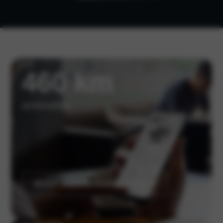
tot
460 km
actieradius
MEER OVER E-PERFORMANCE