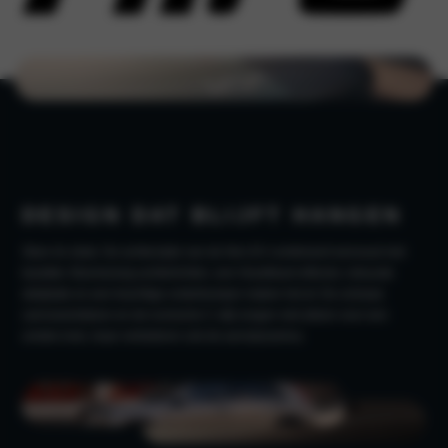
DESIGN DAT BLIJFT HANGEN
Stoer én strak. De achterzijde van de Niro EV combineert eenvoud met
karakter. Boemerang-achterlichten, een Heartbeat-reflector, robuuste
skidplate en een krachtige onderbumper maken het af. De scherpe
carrosserielijnen en de iconische C-stijl zorgen niet alleen voor een
unieke look, maar verbeteren ook de aerodynamica.