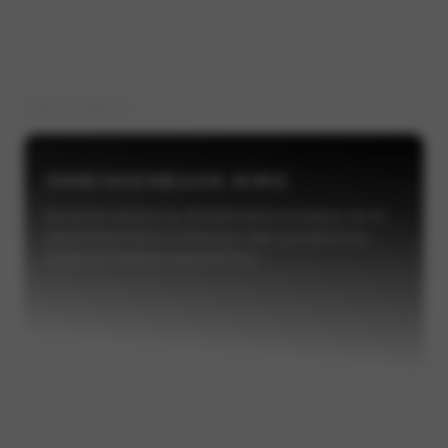
Exterieur
Interieur
ONMISKENBAAR NIRO
De Kia Niro valt direct op. Elk detail ademt vooruitgang. Van de
gestroomlijnde lijnen en herkenbare Tiger nose-grille tot de
opvallende Heartbeat-dagrijverlichting.