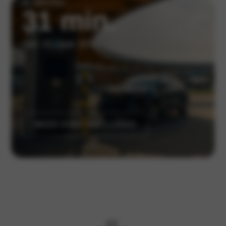
in slechts
31 min.
van 10 naar 80%
MEER OVER SNELLADEN
{{