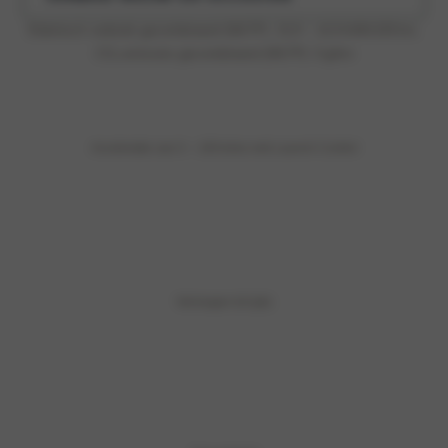
Elektrisch verbruik gecombineerd (WLTP)
: 15,8 – 14,9 kWh/100 km,
CO₂‑emissies gecombineerd (WLTP)
: 0 g/km
Acceleratie van 0 – 100 km/u met Launch Control
Vermogen tot (pk)