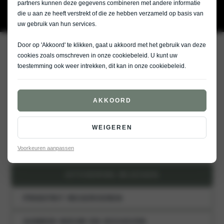
partners kunnen deze gegevens combineren met andere informatie
die u aan ze heeft verstrekt of die ze hebben verzameld op basis van
uw gebruik van hun services.
Door op 'Akkoord' te klikken, gaat u akkoord met het gebruik van deze
De 100% elektrische Niro EV
cookies zoals omschreven in onze
cookiebeleid
. U kunt uw
toestemming ook weer intrekken, dit kan in onze
cookiebeleid
.
{{ TRIMS.NIRO-EV-PLUS-
ADVANCED-648-KWH.TITLE }}
AKKOORD
Elektrisch
Plug-in
Hybride
{{ trims.niro-ev-plus-advanced-648-
WEIGEREN
kwh.price-tag-buy }}
Voorkeuren aanpassen
UITVOERING WIJZIGEN
PROEFRIT RESERVEREN
AANBOD NIEUW EN OCCASION