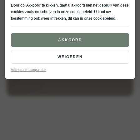
Door op 'Akkoord' te klikken, gaat u akkoord met het gebruik van deze
cookies zoals omschreven in onze
cookiebeleid
. U kunt uw
toestemming ook weer intrekken, dit kan in onze
cookiebeleid
.
AKKOORD
WEIGEREN
Voorkeuren aanpassen